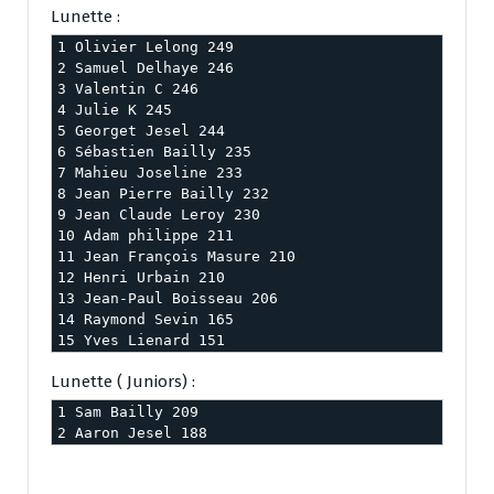
Lunette :
1 Olivier Lelong 249

2 Samuel Delhaye 246

3 Valentin C 246

4 Julie K 245

5 Georget Jesel 244

6 Sébastien Bailly 235

7 Mahieu Joseline 233

8 Jean Pierre Bailly 232

9 Jean Claude Leroy 230

10 Adam philippe 211

11 Jean François Masure 210

12 Henri Urbain 210

13 Jean-Paul Boisseau 206

14 Raymond Sevin 165

15 Yves Lienard 151
Lunette ( Juniors) :
1 Sam Bailly 209

2 Aaron Jesel 188