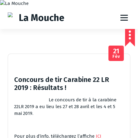
A
l
l
e
r
a
u
21
c
Fév
o
n
t
e
Concours de tir Carabine 22 LR
n
2019 : Résultats !
u
Le concours de tir à la carabine
22LR 2019 a eu lieu les 27 et 28 avril et les 4 et 5
mai 2019.
Pour plus d’info, téléchargez l’affiche
ICI