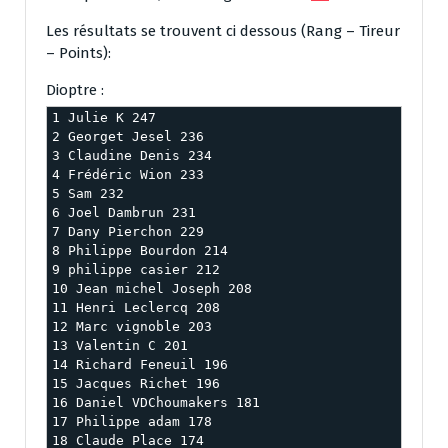
Les résultats se trouvent ci dessous (Rang – Tireur
– Points):
Dioptre :
1 Julie K 247

2 Georget Jesel 236

3 Claudine Denis 234

4 Frédéric Wion 233

5 Sam 232

6 Joel Dambrun 231

7 Dany Pierchon 229

8 Philippe Bourdon 214

9 philippe casier 212

10 Jean michel Joseph 208

11 Henri Leclercq 208

12 Marc vignoble 203

13 Valentin C 201

14 Richard Feneuil 196

15 Jacques Richet 196

16 Daniel VDChoumakers 181

17 Philippe adam 178

18 Claude Place 174
