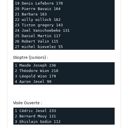
19 Denis Lefebvre 170

20 Pierre Bavais 164

21 Barbara 163

22 willy willock 162

23 Tiston gregory 143

24 Joel Vanschoebeke 131

25 Daniel Martin 117

26 Robert Valin 115

27 michel bievelez 55
Dioptre (Juniors) :
1 Maude Joseph 236

2 Théodore Wion 210

3 Léopold Wion 179

4 Aaron Jesel 99
Visée Ouverte :
1 Cédric Jesel 233

2 Bernard Mouy 131

3 Ghislain Godin 112