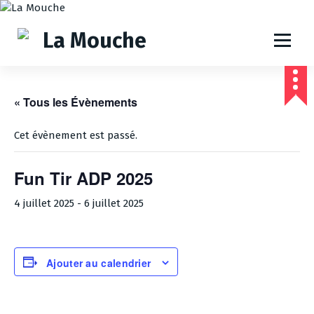
A
l
l
e
r
a
u
« Tous les Évènements
c
o
Cet évènement est passé.
n
t
Fun Tir ADP 2025
e
n
4 juillet 2025
-
6 juillet 2025
u
Ajouter au calendrier