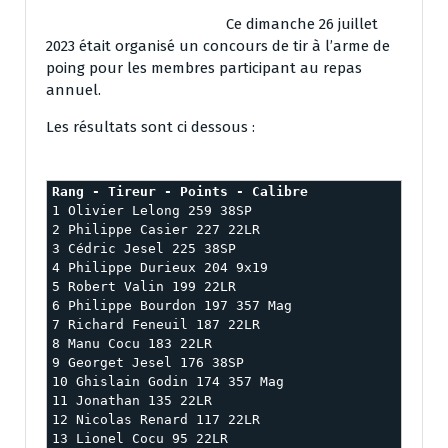
Ce dimanche 26 juillet
2023 était organisé un concours de tir à l’arme de
poing pour les membres participant au repas
annuel.
Les résultats sont ci dessous :
Rang - Tireur - Points - Calibre
1 Olivier Lelong 259 38SP

2 Philippe Casier 227 22LR

3 Cédric Jesel 225 38SP

4 Philippe Durieux 204 9x19

5 Robert Valin 199 22LR

6 Philippe Bourdon 197 357 Mag

7 Richard Feneuil 187 22LR

8 Manu Cocu 183 22LR

9 Georget Jesel 176 38SP

10 Ghislain Godin 174 357 Mag

11 Jonathan 135 22LR

12 Nicolas Renard 117 22LR

13 Lionel Cocu 95 22LR
