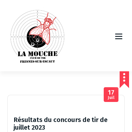
A
l
l
e
r
a
u
c
o
n
t
e
n
u
17
Juil
Résultats du concours de tir de
juillet 2023