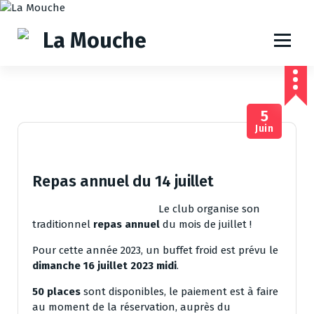
A
l
l
e
r
a
u
5
c
Juin
o
n
t
e
Repas annuel du 14 juillet
n
u
Le club organise son
traditionnel
repas annuel
du mois de juillet !
Pour cette année 2023, un buffet froid est prévu le
dimanche 16 juillet 2023 midi
.
50 places
sont disponibles, le paiement est à faire
au moment de la réservation, auprès du