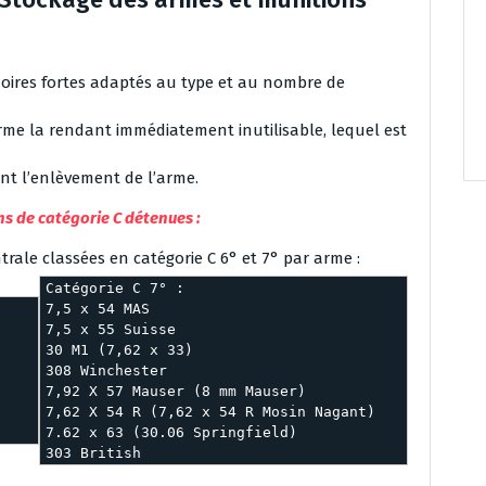
moires fortes adaptés au type et au nombre de
me la rendant immédiatement inutilisable, lequel est
ant l’enlèvement de l’arme.
s de catégorie C détenues :
ale classées en catégorie C 6° et 7° par arme :
Catégorie C 7° :
7,5 x 54 MAS
7,5 x 55 Suisse
30 M1 (7,62 x 33)
308 Winchester
7,92 X 57 Mauser (8 mm Mauser)
7,62 X 54 R (7,62 x 54 R Mosin Nagant)
7.62 x 63 (30.06 Springfield)
303 British