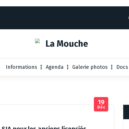
Informations
Agenda
Galerie photos
Docs
19
Déc
SIA pour les anciens licenciés