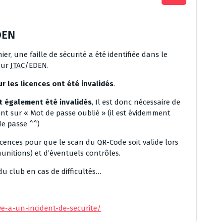
DEN
ier, une faille de sécurité a été identifiée dans le
 sur
ITAC
/EDEN.
r les licences ont été invalidés
.
 également été invalidés
, Il est donc nécessaire de
t sur « Mot de passe oublié » (il est évidemment
de passe ^^)
cences pour que le scan du QR-Code soit valide lors
unitions) et d’éventuels contrôles.
u club en cas de difficultés…
ve-a-un-incident-de-securite/