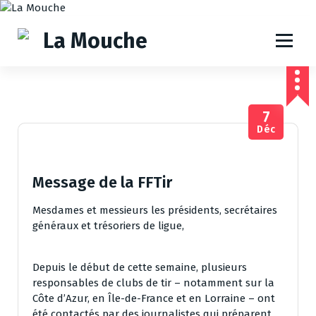
A
l
l
e
r
a
u
7
c
Déc
o
n
t
e
Message de la FFTir
n
u
Mesdames et messieurs les présidents, secrétaires
généraux et trésoriers de ligue,
Depuis le début de cette semaine, plusieurs
responsables de clubs de tir – notamment sur la
Côte d’Azur, en Île-de-France et en Lorraine – ont
été contactés par des journalistes qui préparent