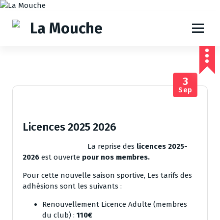
A
l
l
e
r
a
u
3
c
Sep
o
n
t
e
Licences 2025 2026
n
u
La reprise des
licences 2025-
2026
est ouverte
pour nos membres.
Pour cette nouvelle saison sportive, Les tarifs des
adhésions sont les suivants :
Renouvellement Licence Adulte (membres
du club) :
110€