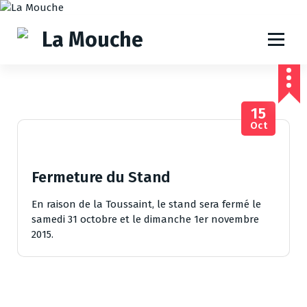
A
l
l
e
r
a
u
15
c
Oct
o
n
t
e
Fermeture du Stand
n
u
En raison de la Toussaint, le stand sera fermé le
samedi 31 octobre et le dimanche 1er novembre
2015.