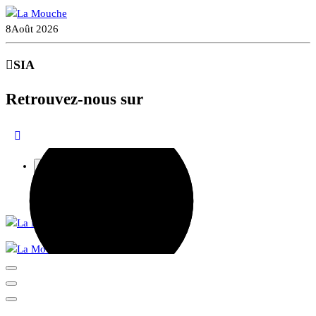
Aller
au
8
Août 2026
contenu
SIA
Retrouvez-nous sur
Recherche
pour :