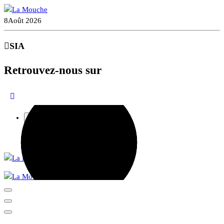
Aller
au
8
Août 2026
contenu
SIA
Retrouvez-nous sur
Recherche
pour :