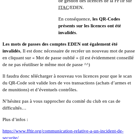
de gestion des licences de la FFTir sur
ITAC
/EDEN.
En conséquence,
les QR-Codes
présents sur les licences ont été
invalidés
.
Les mots de passes des comptes EDEN ont également été
invalidés
, Il est donc nécessaire de recréer un nouveau mot de passe
en cliquant sur « Mot de passe oublié » (il est évidemment conseillé
de ne pas réutiliser le même mot de passe ^^)
Il faudra donc télécharger à nouveau vos licences pour que le scan
du QR-Code soit valide lors de vos transactions (achats d’armes et
de munitions) et d’éventuels contrôles.
N’hésitez pas à vous rapprocher du comité du club en cas de
difficultés…
Plus d’infos :
https://www.fftir.org/communication-relative-a-un-incident-de-
securite/