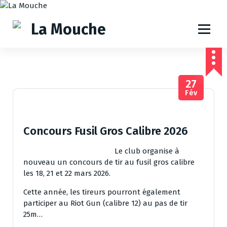
A
l
l
e
r
a
u
27
c
Fév
o
n
t
e
Concours Fusil Gros Calibre 2026
n
u
Le club organise à
nouveau un concours de tir au fusil gros calibre
les 18, 21 et 22 mars 2026.
Cette année, les tireurs pourront également
participer au Riot Gun (calibre 12) au pas de tir
25m…