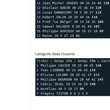
11 Jean Michel JOSEPH 30 20 34 46 
130
12 Ghislain GODIN 30 25 36 29 
120
13 Lucas DANQUIGNY 50 5 36 27 
118
13 Robert VALIN 20 20 44 34 
118
14 Fred "Le Belge" 30 15 28 35 
108
15 Samuel DELHAYE 0 20 41 44 
105
16 Philippe DURIEUX 40 20 21 18 
99
17 Manon 20 5 27 29 
81
Catégorie Visée Ouverte :
Tireur ; Gongs 25m ; Gongs 40m ; Cart
1 Philippe CASIER 50 25 40 45 
160
2 Yves LIENARD 40 25 46 43 
154
3 Olivier LELONG 50 25 41 37 
153
4 Philippe BOURDON 40 20 44 41 
145
5 Cédric JESEL 50 25 36 29 
140
6 Aurélien 40 5 18 17 
80
7 Grégory TISTON 0 0 2 1 