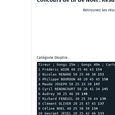
Retrouvez les résu
Catégorie Dioptre :
Tireur ; Gongs 25m ; Gongs 40m ; Cart
1 Frédéric WION 40 25 46 43 
154
2 Nicolas RENARD 50 25 40 38 
153
3 Philippe BOURDON 40 20 45 45 
150
4 Maude JOSEPH 50 25 33 39 
147
5 Cyril RENONCOURT 50 20 41 34 
145
6 Audrey 30 25 46 39 
140
7 Richard FENEUIL 30 25 39 44 
138
8 Clément OLIVER 20 25 47 45 
137
9 Céline NOEL 40 25 30 39 
134
10 Georget JESEL 20 25 42 46 
133