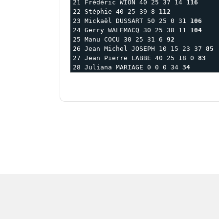
21 Frédéric WION 40 25 37 14 
116
22 Stéphie 40 25 39 8 
112
23 Mickaël DUSSART 50 25 0 31 
106
24 Gerry WALEMACQ 30 25 38 11 
104
25 Manu COCU 30 25 31 6 
92
26 Jean Michel JOSEPH 10 15 23 37 
85
27 Jean Pierre LABBE 40 25 18 0 
83
28 Juliana MARIAGE 0 0 0 34 
34