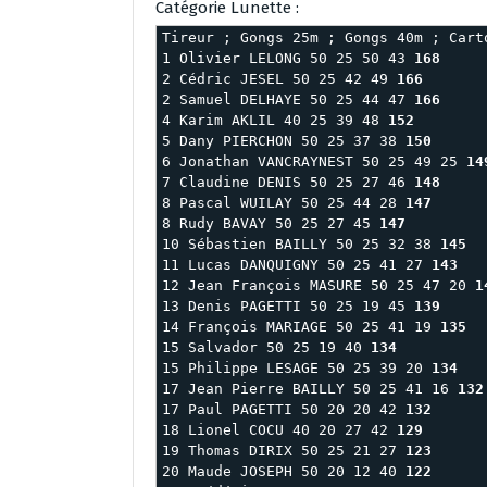
Catégorie Lunette :
Tireur ; Gongs 25m ; Gongs 40m ; Cart
1 Olivier LELONG 50 25 50 43 
168
2 Cédric JESEL 50 25 42 49 
166
2 Samuel DELHAYE 50 25 44 47 
166
4 Karim AKLIL 40 25 39 48 
152
5 Dany PIERCHON 50 25 37 38 
150
6 Jonathan VANCRAYNEST 50 25 49 25 
14
7 Claudine DENIS 50 25 27 46 
148
8 Pascal WUILAY 50 25 44 28 
147
8 Rudy BAVAY 50 25 27 45 
147
10 Sébastien BAILLY 50 25 32 38 
145
11 Lucas DANQUIGNY 50 25 41 27 
143
12 Jean François MASURE 50 25 47 20 
1
13 Denis PAGETTI 50 25 19 45 
139
14 François MARIAGE 50 25 41 19 
135
15 Salvador 50 25 19 40 
134
15 Philippe LESAGE 50 25 39 20 
134
17 Jean Pierre BAILLY 50 25 41 16 
132
17 Paul PAGETTI 50 20 20 42 
132
18 Lionel COCU 40 20 27 42 
129
19 Thomas DIRIX 50 25 21 27 
123
20 Maude JOSEPH 50 20 12 40 
122