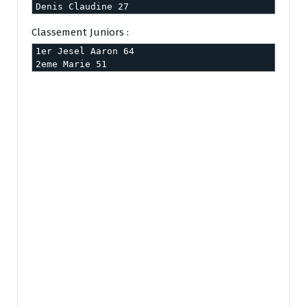
Denis Claudine 27
Classement Juniors :
1er Jesel Aaron 64

2eme Marie 51