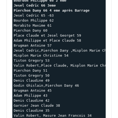
Bourdon Philippe 68 2 eme
Jesel Cedric 66 3eme
Pierchon Dany 66 4 eme après Barrage
Jesel Cedric 65 -63 

Bourdon Philippe 62

Morabito Maxime 61 

Pierchon Dany 60

Place Claude et Jesel Georget 59

Adam Philippe et Place Claude 58

Brugman Antoine 57

Jesel Cedric,Pierchon Dany ,Misplon Marie Christin
Misplon Marie Christine 54

Tiston Gregory 53

Valin Robert,Place Claude, Misplon Marie Christine
Pierchon Dany 51

Tiston Gregory 50

Denis Claudine 49

Godin Ghislain,Pierchon Dany 46

Brugman Antoine 45

Adam Philippe 43

Denis Claudine 42

Garnier Jean Claude 38

Denis Claudine 35

Valin Robert, Masure Jean Francois 34
