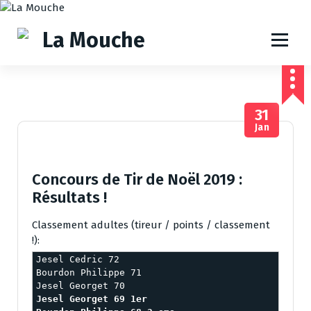
A
l
l
e
r
a
u
31
c
Jan
o
n
t
e
Concours de Tir de Noël 2019 :
n
Résultats !
u
Classement adultes (tireur / points / classement
!):
Jesel Cedric 72

Bourdon Philippe 71

Jesel Georget 69 1er