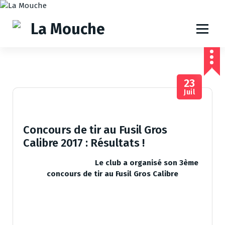
A
l
l
e
r
a
u
23
c
Juil
o
n
t
e
Concours de tir au Fusil Gros
n
Calibre 2017 : Résultats !
u
Le club a organisé son 3ème
concours de tir au Fusil Gros Calibre