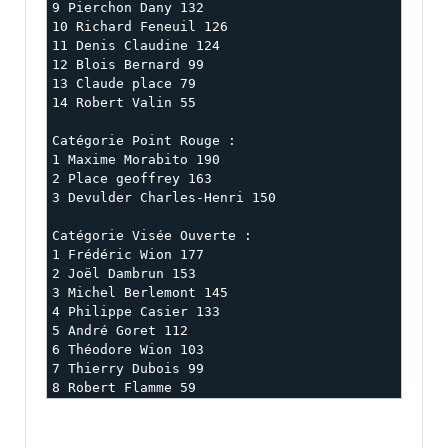
9 Pierchon Dany 132 

10 Richard Feneuil 126 

11 Denis Claudine 124

12 Blois Bernard 99 

13 Claude place 79 

14 Robert Valin 55 

Catégorie Point Rouge : 

1 Maxime Morabito 190

2 Place geoffrey 163 

3 Devulder Charles-Henri 150 

Catégorie Visée Ouverte : 

1 Frédéric Wion 177

2 Joël Dambrun 153 

3 Michel Berlemont 145 

4 Philippe Casier 133 

5 André Goret 112

6 Théodore Wion 103

7 Thierry Dubois 99 

8 Robert Flamme 59