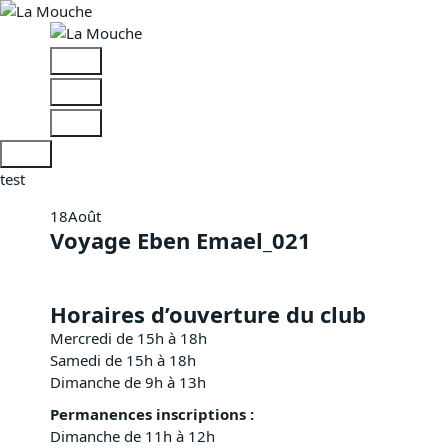
A
l
l
e
r
a
u
c
test
o
n
18
Août
t
Voyage Eben Emael_021
e
n
u
Horaires d’ouverture du club
Mercredi de 15h à 18h
Samedi de 15h à 18h
Dimanche de 9h à 13h
Permanences inscriptions :
Dimanche de 11h à 12h