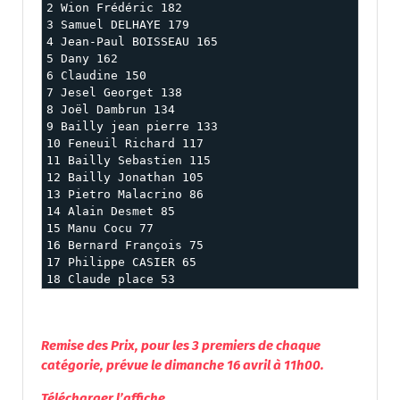
2 Wion Frédéric 182

3 Samuel DELHAYE 179

4 Jean-Paul BOISSEAU 165

5 Dany 162

6 Claudine 150

7 Jesel Georget 138

8 Joël Dambrun 134

9 Bailly jean pierre 133

10 Feneuil Richard 117

11 Bailly Sebastien 115

12 Bailly Jonathan 105

13 Pietro Malacrino 86

14 Alain Desmet 85

15 Manu Cocu 77

16 Bernard François 75

17 Philippe CASIER 65

18 Claude place 53
Remise des Prix, pour les 3 premiers de chaque
catégorie, prévue le dimanche 16 avril à 11h00.
Télécharger l’affiche