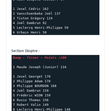
1 Jesel Cédric 162

2 Vanschoenbeke Joël 137

3 Tiston Grégory 124

4 Joël Dambrun 92

5 Leclercq Henri-Philippe 59

6 Urbain Henri 50
Section Dioptre :
1 Maude Joseph (Junior) 134

1 Jesel Georget 170

2 Philippe Adam 170

3 Philippe BOURDON 168

4 Joël Dambrun 159

5 Frédéric WION 159

6 Ruvio Thomas 156

7 Robert Valin 149

8 Leclercq Henri-Philippe 148
