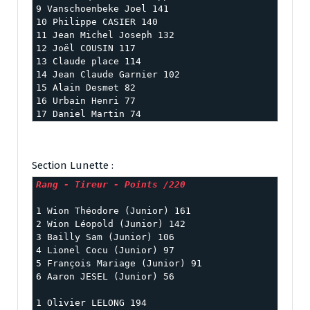
9 Vanschoenbeke Joel 141

10 Philippe CASIER 140

11 Jean Michel Joseph 132

12 Joël COUSIN 117

13 Claude place 114

14 Jean Claude Garnier 102

15 Alain Desmet 82

16 Urbain Henri 77

17 Daniel Martin 74
Section Lunette :
Rang - Tireur - Points /220
1 Wion Théodore (Junior) 161

2 Wion Léopold (Junior) 142

3 Bailly Sam (Junior) 106

4 Lionel Cocu (Junior) 97

5 François Mariage (Junior) 91

6 Aaron JESEL (Junior) 56

1 Olivier LELONG 194
