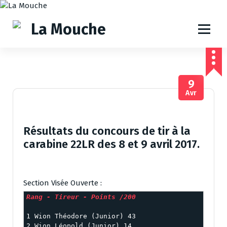
A
l
l
e
r
a
u
9
c
Avr
o
n
t
e
Résultats du concours de tir à la
n
carabine 22LR des 8 et 9 avril 2017.
u
Section Visée Ouverte :
1 Wion Théodore (Junior) 43

2 Wion Léopold (Junior) 14
